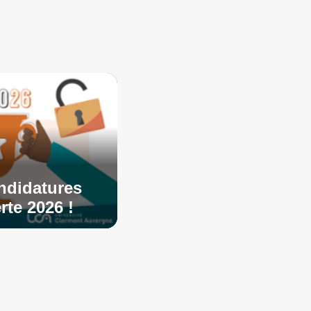
ndidatures
rte 2026 !