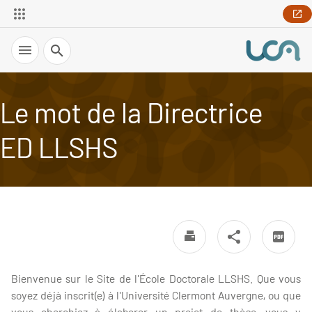
Recherche
Le mot de la Directrice
ED LLSHS
Bienvenue sur le Site de l'École Doctorale LLSHS. Que vous
soyez déjà inscrit(e) à l'Université Clermont Auvergne, ou que
vous cherchiez à élaborer un projet de thèse, vous y