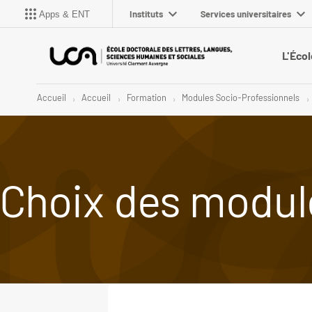
Instituts
Services universitaires
Apps & ENT
L'Écol
Accueil
Accueil
Formation
Modules Socio-Professionnels
Choix des modul